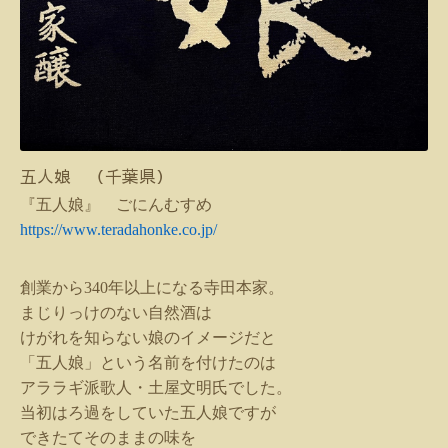
五人娘 （千葉県）
『五人娘』 ごにんむすめ
https://www.teradahonke.co.jp/
創業から
340
年以上になる寺田本家。
まじりっけのない自然酒は
けがれを知らない娘のイメージだと
「五人娘」という名前を付けたのは
アララギ派歌人・土屋文明氏でした。
当初はろ過をしていた五人娘ですが
できたてそのままの味を