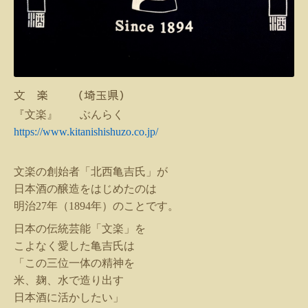
文 楽 （埼玉県）
『文楽』 ぶんらく
https://www.kitanishishuzo.co.jp/
文楽の創始者「北西亀吉氏」が
日本酒の醸造をはじめたのは
明治
27
年（
1894
年）のことです。
日本の伝統芸能「文楽」を
こよなく愛した亀吉氏は
「この三位一体の精神を
米、麹、水で造り出す
日本酒に活かしたい」