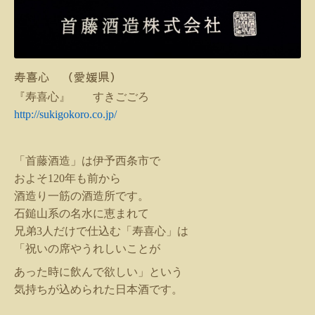
寿喜心 （愛媛県）
『寿喜心』 すきごごろ
http://sukigokoro.co.jp/
「首藤酒造」は伊予西条市で
およそ
120
年も前から
酒造り一筋の酒造所です。
石鎚山系の名水に恵まれて
兄弟
3
人だけで仕込む「寿喜心」は
「祝いの席やうれしいことが
あった時に飲んで欲しい」という
気持ちが込められた日本酒です。