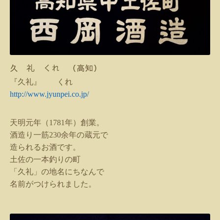
久 礼 くれ （高知）
『久礼』 くれ
http://www.jyunpei.co.jp/
天明元年（
1781
年）創業。
酒造り一筋
230
余年の蔵元で
造られるお酒です。
土佐の一本釣りの町
「久礼」の地名にちなんで
名前がつけられました。