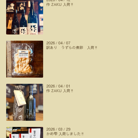
作 ZAKU 入荷‼️
2026
04
07
/
/
訳あり うずらの煮卵 入荷‼️
2026
04
01
/
/
作 ZAKU 入荷‼️
2026
03
29
/
/
かめ雫 入荷しました‼️