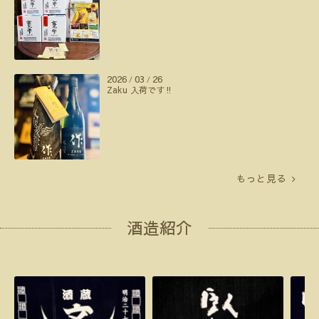
2026
03
26
/
/
Zaku 入荷です‼️
もっと見る
酒造紹介