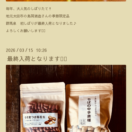
毎年、大人気のしぼりたて‼️
地元太田市の島岡酒造さんの季節限定品
群馬泉 初しぼりが最終入荷となりました♪
よろしくお願いします🙇‍♂️
2026
03
15 10:26
/
/
最終入荷となります🙇‍♀️