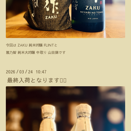
今回は ZAKU 純米吟醸 FLINTと
雅乃智 純米大吟醸 中取り 山田錦です
2026
03
24 10:47
/
/
最終入荷となります🙇‍♀️