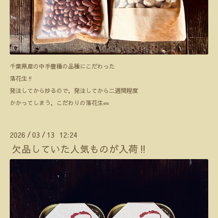
千葉県産の中手豊種の品種にこだわった
落花生‼️
発注してから炒るので，発注してから二週間程度
かかってしまう，こだわりの落花生🥜
2026
03
13 12:24
/
/
欠品していた人気ものが入荷‼️