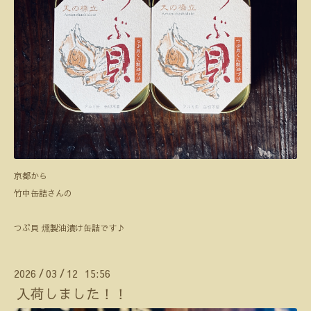
京都から
竹中缶詰さんの
つぶ貝 燻製油漬け缶詰です♪
2026
03
12 15:56
/
/
入荷しました！！