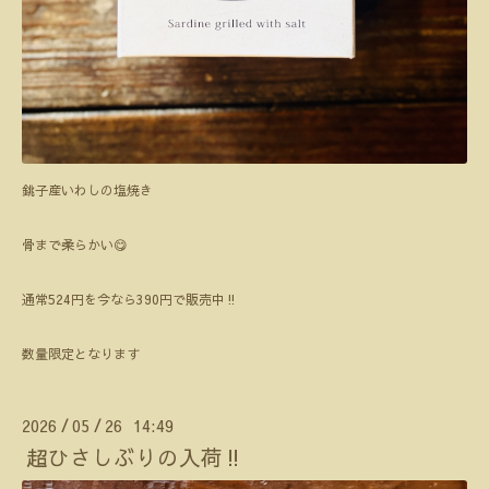
銚子産いわしの塩焼き
骨まで柔らかい😋
通常524円を今なら390円で販売中‼️
数量限定となります
2026
05
26 14:49
/
/
超ひさしぶりの入荷‼️