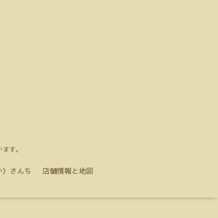
います。
い）さんち
店舗情報と地図
】